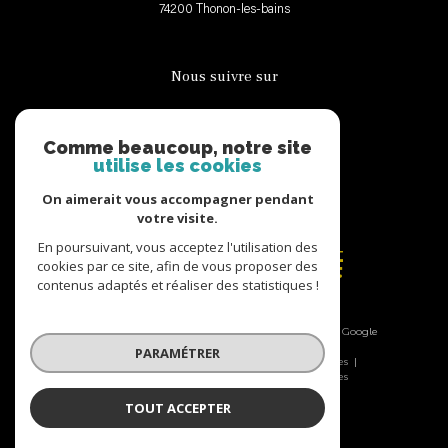
74200
thonon-les-bains
Nous suivre sur
Comme beaucoup, notre site
utilise les cookies
On aimerait vous accompagner pendant
votre visite.
Adhérents
En poursuivant, vous acceptez l'utilisation des
cookies par ce site, afin de vous proposer des
contenus adaptés et réaliser des statistiques !
© 2026 | Tous droits réservés | Traduction powered by Google
|
PARAMÉTRER
Nos honoraires
Plan du site
Mentions légales
Admin
Nos liens
Politique RGPD
Cookies
TOUT ACCEPTER