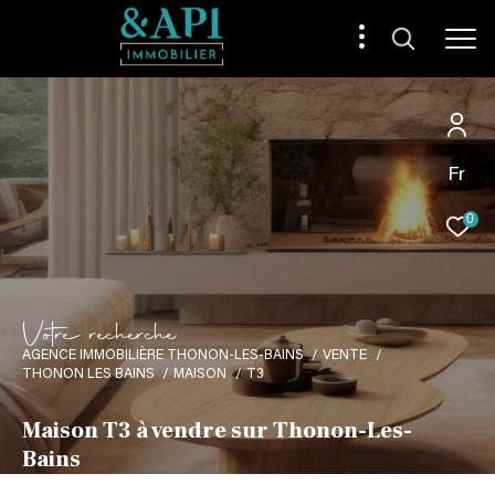
Fr
0
V
o
t
r
e
r
e
c
h
e
r
c
h
e
AGENCE IMMOBILIÈRE THONON-LES-BAINS
VENTE
THONON LES BAINS
MAISON
T3
Maison T3 à vendre sur Thonon-Les-
Bains