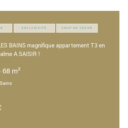
RE
EXCLUSIVITÉ
COUP DE COEUR
S BAINS magnifique appartement T3 en
calme A SAISIR !
- 68 m²
Bains
€
H