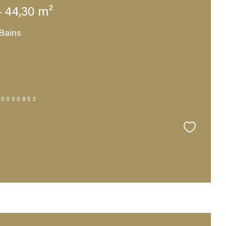
- 44,30 m²
Bains
€
10000853