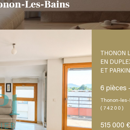
onon-Les-Bains
THONON L
EN DUPLE
ET PARKI
6 pièces 
Thonon-les-
(74200)
515 000 €