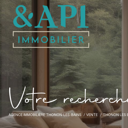
V
o
t
r
e
r
e
c
h
e
r
c
h
AGENCE IMMOBILIÈRE THONON-LES-BAINS
VENTE
THONON LES 