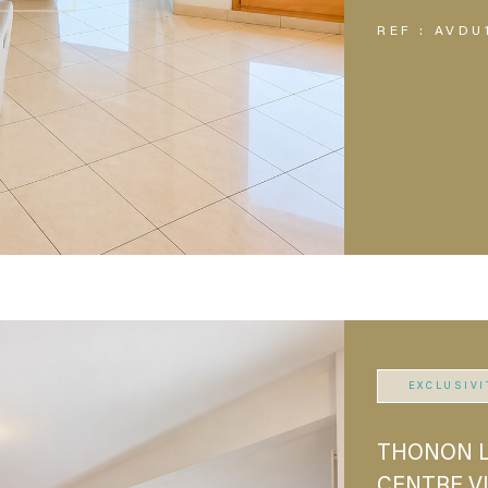
REF : AVDU
EXCLUSIVI
THONON L
CENTRE VI