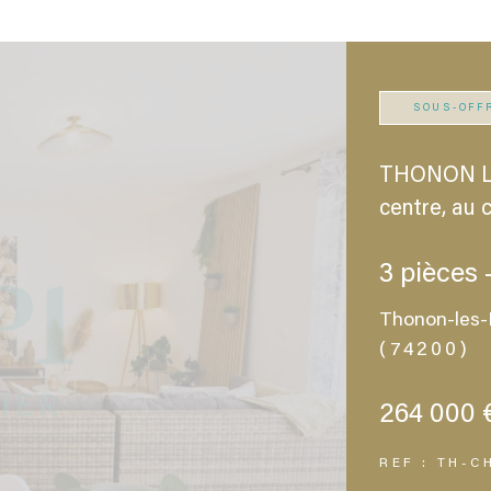
SOUS-OFF
THONON LE
centre, au 
3 pièces 
Thonon-les-
(74200)
264 000 
REF : TH-C