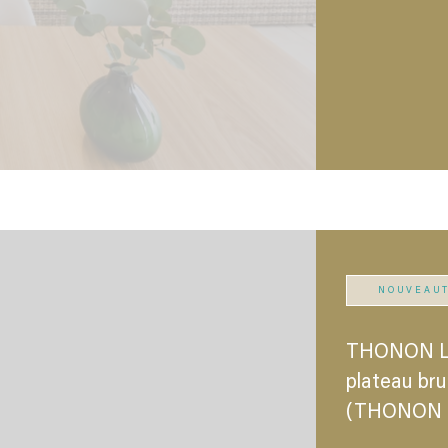
NOUVEAU
THONON LE
plateau br
(THONON 