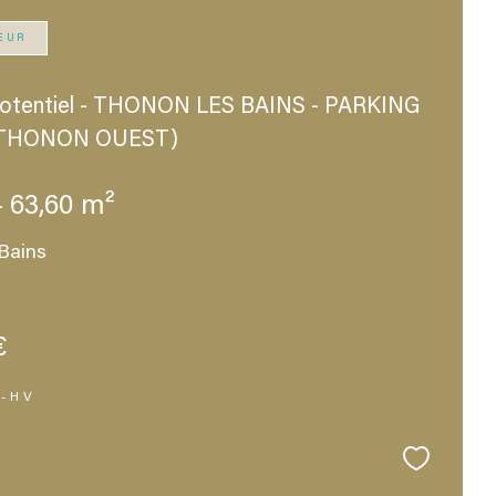
EUR
potentiel - THONON LES BAINS - PARKING
(THONON OUEST)
- 63,60 m²
Bains
€
3-HV