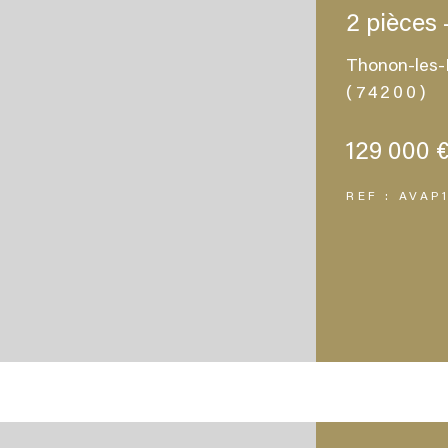
2 pièces 
Thonon-les-
(74200)
129 000 
REF : AVAP