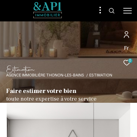
Fr
0
E
s
t
i
m
a
i
o
n
AGENCE IMMOBILIÈRE THONON-LES-BAINS
ESTIMATION
Faire estimer votre bien
toute notre expertise à votre service