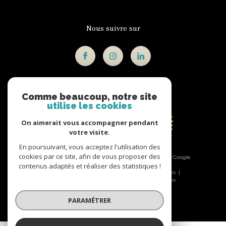
Nous suivre sur
Comme beaucoup, notre site
Adhérents
utilise les cookies
On aimerait vous accompagner pendant
votre visite.
En poursuivant, vous acceptez l'utilisation des
cookies par ce site, afin de vous proposer des
© 2026 | Tous droits réservés | Traduction powered by Google
|
contenus adaptés et réaliser des statistiques !
Nos honoraires
Plan du site
Mentions légales
Admin
Nos liens
Politique RGPD
Cookies
PARAMÉTRER