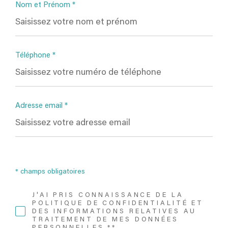
Nom et Prénom *
personnelles, nous vous invitons à ne pas inscrire de Données sensibles dans le champ de saisie
libre.
Ce site est protégé par reCAPTCHA, les
Politiques de Confidentialité
et es
Conditions d'util
isation
de Google s'appliquent.
Téléphone *
Adresse email *
* champs obligatoires
J'AI PRIS CONNAISSANCE DE LA
POLITIQUE DE CONFIDENTIALITÉ ET
DES INFORMATIONS RELATIVES AU
TRAITEMENT DE MES DONNÉES