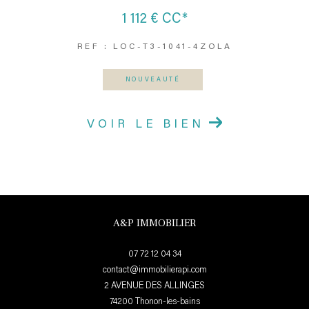
1 112 €
CC*
REF : LOC-T3-1041-4ZOLA
NOUVEAUTÉ
VOIR LE BIEN
A&P IMMOBILIER
07 72 12 04 34
contact@immobilierapi.com
2 AVENUE DES ALLINGES
74200
thonon-les-bains