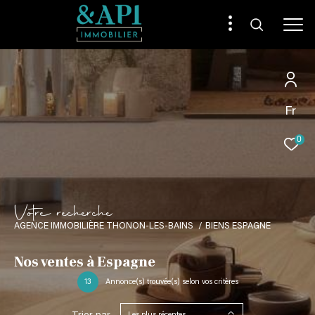
Fr
0
V
o
t
r
e
r
e
c
h
e
r
c
h
e
AGENCE IMMOBILIÈRE THONON-LES-BAINS
BIENS ESPAGNE
Nos ventes à Espagne
13
Annonce(s) trouvée(s) selon vos critères