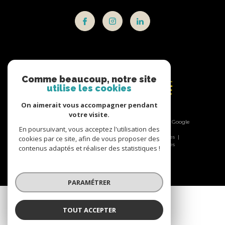
Adhérents
Comme beaucoup, notre site
utilise les cookies
On aimerait vous accompagner pendant
votre visite.
© 2026 | Tous droits réservés | Traduction powered by Google
En poursuivant, vous acceptez l'utilisation des
|
Nos honoraires
Plan du site
Mentions légales
cookies par ce site, afin de vous proposer des
Admin
Nos liens
Politique RGPD
Cookies
contenus adaptés et réaliser des statistiques !
PARAMÉTRER
TOUT ACCEPTER