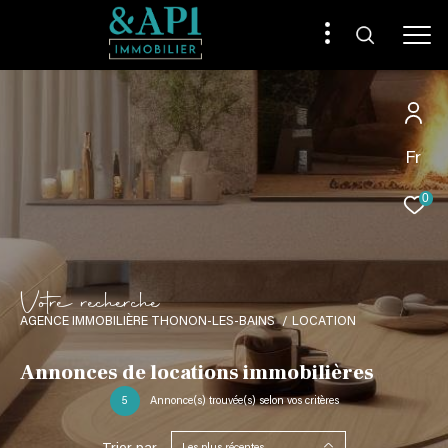
Fr
0
V
o
t
r
e
r
e
c
h
e
r
c
h
e
AGENCE IMMOBILIÈRE THONON-LES-BAINS
LOCATION
Annonces de locations immobilières
5
Annonce(s) trouvée(s) selon vos critères