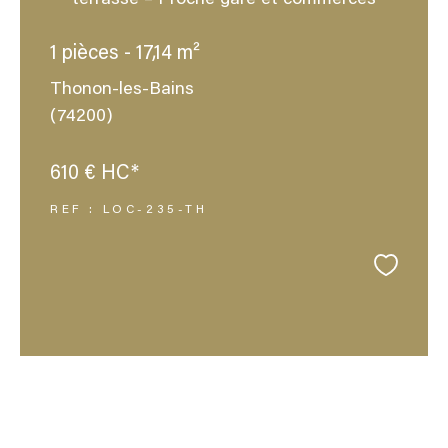
terrasse – Proche gare et commerces
1 pièces - 17,14 m²
Thonon-les-Bains
(74200)
610 €
HC*
REF : LOC-235-TH