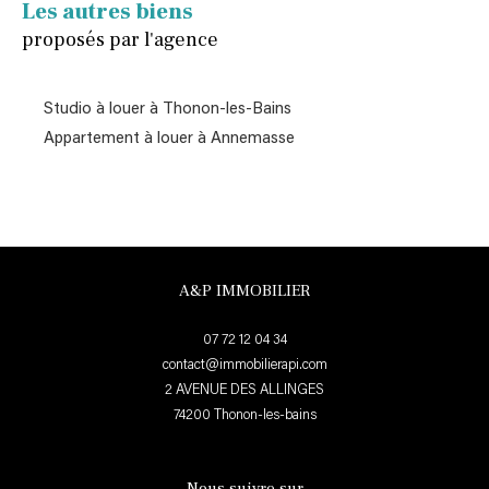
Les autres biens
proposés par l'agence
Studio à louer à Thonon-les-Bains
Appartement à louer à Annemasse
A&P IMMOBILIER
07 72 12 04 34
contact@immobilierapi.com
2 AVENUE DES ALLINGES
74200
thonon-les-bains
Nous suivre sur