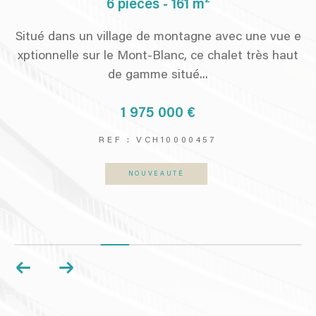
6 pièces - 161 m²
e e
Situé dans un village de montagne avec une vue e
Su
ut
xptionnelle sur le Mont-Blanc, ce chalet très haut
r
de gamme situé...
1 975 000 €
REF : VCH10000457
NOUVEAUTÉ