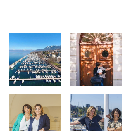
Notre force ? Comprendre vos besoins, vos attentes
et les émotions qui accompagnent votre projet.
De l’estimation à la stratégie de vente, en passant
par la mise en valeur du bien, nous mettons tout en
œuvre pour créer la rencontre avec vos futurs
acquéreurs et provoquer le coup de cœur.
Écouter nos clients, avoir un dialogue constructif et
être engagé sur chaque dossier : C'est notre VISION
de l'IMMOBILIER. La recommandation de nos
clients avec vos retours et votre satisfaction est
notre plus belle récompense.