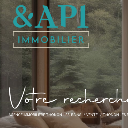
V
o
t
r
e
r
e
c
h
e
r
c
h
AGENCE IMMOBILIÈRE THONON-LES-BAINS
VENTE
THONON LES 