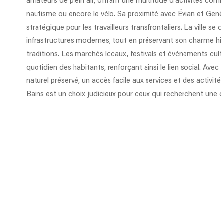
amateurs de plein air, offrant une multitude d'activités co
nautisme ou encore le vélo. Sa proximité avec Évian et Genèv
stratégique pour les travailleurs transfrontaliers. La ville s
infrastructures modernes, tout en préservant son charme hi
traditions. Les marchés locaux, festivals et événements cul
quotidien des habitants, renforçant ainsi le lien social. Av
naturel préservé, un accès facile aux services et des activit
Bains est un choix judicieux pour ceux qui recherchent une q