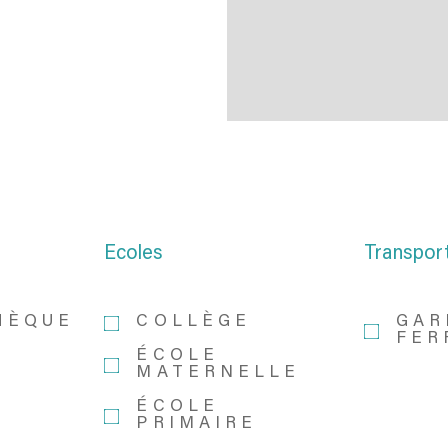
Ecoles
Transpor
HÈQUE
COLLÈGE
GAR
FER
ÉCOLE
MATERNELLE
ÉCOLE
PRIMAIRE