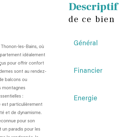
descriptif
de ce bien
Général
e Thonon-les-Bains, où
appartement idéalement
us pour offrir confort
Financier
odernes sont au rendez-
 de balcons ou
les montagnes
sentielles :
Energie
 est particulièrement
ité et de dynamisme.
reconnue pour son
t un paradis pour les