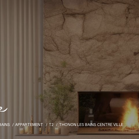
e
BAINS
APPARTEMENT
T2
THONON LES BAINS CENTRE VILLE