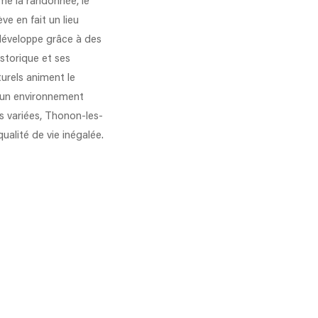
mme la randonnée, le
e en fait un lieu
e développe grâce à des
storique et ses
turels animent le
ec un environnement
és variées, Thonon-les-
ualité de vie inégalée.