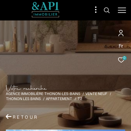
Fr
0
V
o
t
r
e
r
e
c
h
e
r
c
h
e
AGENCE IMMOBILIÈRE THONON-LES-BAINS
VENTE NEUF
THONON LES BAINS
APPARTEMENT
T2
RETOUR