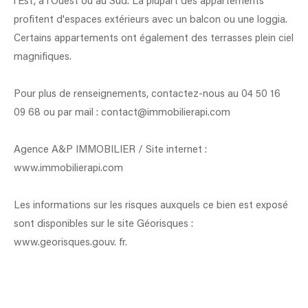
l'Est,
à
l'Ouest
ou
au
Sud.
La
plupart des appartements
profitent d'
espaces
extérieurs avec
un
balcon
ou
une
loggia.
Certains
appartements
ont
également
des
terrasses
plein
ciel
magnifiques.
Pour plus de renseignements, contactez-nous au 04 50 16
09 68 ou par mail : contact@immobilierapi.com
Agence A&P IMMOBILIER / Site internet :
www.immobilierapi.com
Les informations sur les risques auxquels ce bien est exposé
sont disponibles sur le site Géorisques :
www.georisques.gouv. fr.