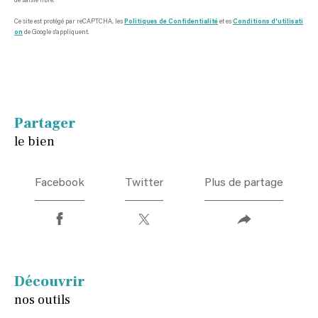
de saisie libre.
Ce site est protégé par reCAPTCHA, les
Politiques de Confidentialité
et es
Conditions d'utilisati
on
de Google s'appliquent.
partager
le bien
Facebook
Twitter
Plus de partage
découvrir
nos outils