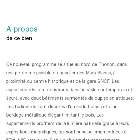
a propos
de ce bien
Ce nouveau programme
se
situe
au
nord
de
Thonon,
dans
une
petite
rue
paisible
du
quartier
des
Murs
Blancs,
à
proximité
du
centre
historique
et
de
la
gare
SNCF.
Les
appartements sont
construits
dans
un
style
contemporain
et
épuré,
avec
deux
bâtiments
surmontés
de duplex en attiques
.
Les bâtiments sont
décorés
d'un
enduit
blanc
et
d'un
bardage
métallique
élégant
imitant
le
bois.
Les
appartements profitent de
la
lumière
naturelle
grâce
à
leurs
expositions
magnifiques,
qui
sont
principalement
situées
à