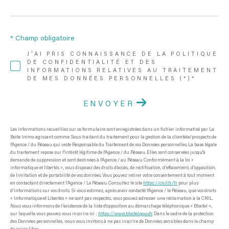
* Champ obligatoire
J'AI PRIS CONNAISSANCE DE LA POLITIQUE
DE CONFIDENTIALITÉ ET DES
INFORMATIONS RELATIVES AU TRAITEMENT
DE MES DONNÉES PERSONNELLES (*)*
ENVOYER
Les informations recueillies sur ce formulaire sont enregistrées dans un fichier informatisé par La
Boite Immo agissant comme Sous-traitant du traitement pour la gestion de la clientèle/prospects de
l'Agence / du Réseau qui reste Responsable du Traitement de vos Données personnelles. La base légale
du traitement repose sur l'intérêt légitime de l'Agence / du Réseau. Elles sont conservées jusqu'à
demande de suppression et sont destinées à l'Agence / au Réseau. Conformément à la loi «
informatique et libertés », vous disposez des droits d’accès, de rectification, d’effacement, d’opposition,
de limitation et de portabilité de vos données. Vous pouvez retirer votre consentement à tout moment
en contactant directement l’Agence / Le Réseau. Consultez le site
https://cnil.fr/fr
pour plus
d’informations sur vos droits. Si vous estimez, après avoir contacté l'Agence / le Réseau, que vos droits
« Informatique et Libertés » ne sont pas respectés, vous pouvez adresser une réclamation à la CNIL.
Nous vous informons de l’existence de la liste d'opposition au démarchage téléphonique « Bloctel »,
sur laquelle vous pouvez vous inscrire ici :
https://www.bloctel.gouv.fr
. Dans le cadre de la protection
des Données personnelles, nous vous invitons à ne pas inscrire de Données sensibles dans le champ