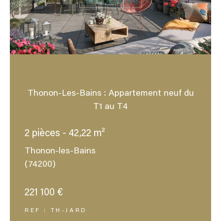
Thonon-Les-Bains : Appartement neuf du
T1 au T4
2 pièces - 42,22 m²
Thonon-les-Bains
(74200)
221 100 €
REF : TH-JARD