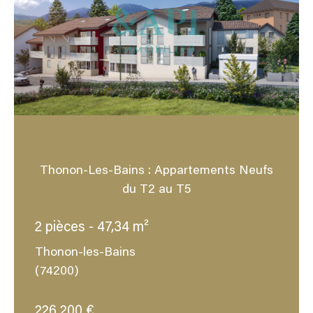
Thonon-Les-Bains : Appartements Neufs
du T2 au T5
2 pièces - 47,34 m²
Thonon-les-Bains
(74200)
226 200 €