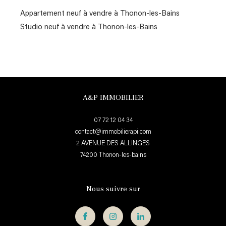
Appartement neuf à vendre à Thonon-les-Bains
Studio neuf à vendre à Thonon-les-Bains
A&P IMMOBILIER
07 72 12 04 34
contact@immobilierapi.com
2 AVENUE DES ALLINGES
74200
thonon-les-bains
Nous suivre sur