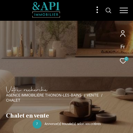
Fr
0
V
o
t
r
e
r
e
c
h
e
r
c
h
e
AGENCE IMMOBILIÈRE THONON-LES-BAINS
VENTE
CHALET
Chalet en vente
7
Annonce(s) trouvée(s) selon vos critères