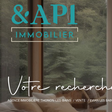
V
o
t
r
e
r
e
c
h
e
r
c
h
AGENCE IMMOBILIÈRE THONON-LES-BAINS
VENTE
EVIAN LES BAI