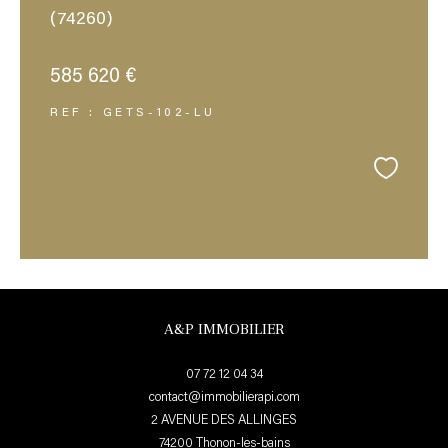
(74260)
585 620 €
REF : GETS-102-LU
A&P IMMOBILIER
07 72 12 04 34
contact@immobilierapi.com
2 AVENUE DES ALLINGES
74200
thonon-les-bains