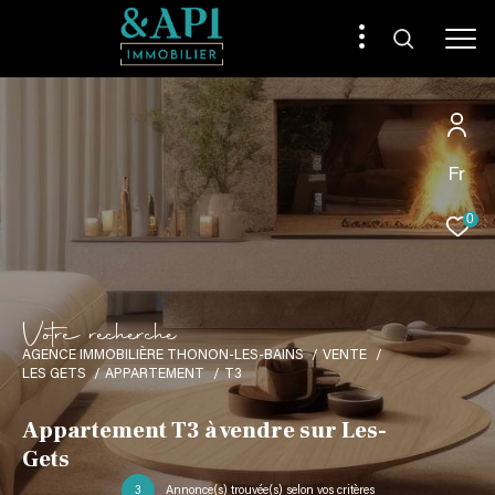
Fr
0
V
o
t
r
e
r
e
c
h
e
r
c
h
e
AGENCE IMMOBILIÈRE THONON-LES-BAINS
VENTE
LES GETS
APPARTEMENT
T3
Appartement T3 à vendre sur Les-
Gets
3
Annonce(s) trouvée(s) selon vos critères