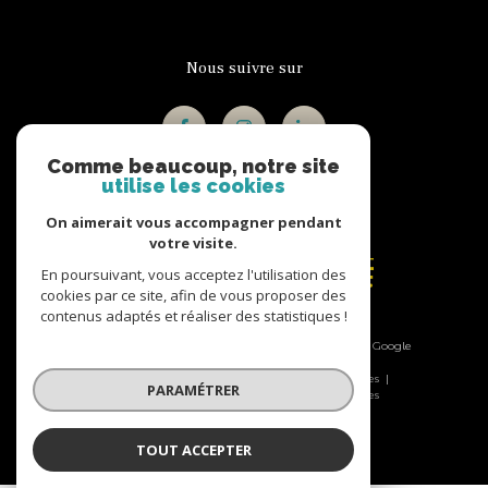
Nous suivre sur
Comme beaucoup, notre site
utilise les cookies
On aimerait vous accompagner pendant
Adhérents
votre visite.
En poursuivant, vous acceptez l'utilisation des
cookies par ce site, afin de vous proposer des
contenus adaptés et réaliser des statistiques !
© 2026 | Tous droits réservés | Traduction powered by Google
|
Nos honoraires
Plan du site
Mentions légales
PARAMÉTRER
Admin
Nos liens
Politique RGPD
Cookies
TOUT ACCEPTER