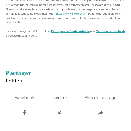
d’informations sur vos droits. Si vous estimez, après avoir contacté l'Agence / le Réseau, que vos droits
« Informatique et Libertés » ne sont pas respectés, vous pouvez adresser une réclamation à la CNIL.
Nous vous informons de l’existence de la liste d'opposition au démarchage téléphonique « Bloctel »,
sur laquelle vous pouvez vous inscrire ici :
https://www.bloctel.gouv.fr
. Dans le cadre de la protection
des Données personnelles, nous vous invitons à ne pas inscrire de Données sensibles dans le champ
de saisie libre.
Ce site est protégé par reCAPTCHA, les
Politiques de Confidentialité
et es
Conditions d'utilisati
on
de Google s'appliquent.
partager
le bien
Facebook
Twitter
Plus de partage