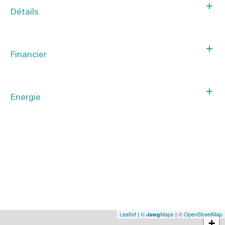
Détails
Financier
Energie
Leaflet
|
©
Maps
|
© OpenStreetMap
Jawg
+