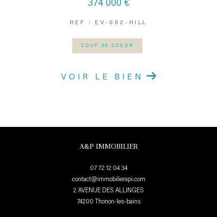
374 000 €
REF : EV-002-HILL
COUP DE COEUR
VOIR LE BIEN
A&P IMMOBILIER
07 72 12 04 34
contact@immobilierapi.com
2 AVENUE DES ALLINGES
74200
thonon-les-bains