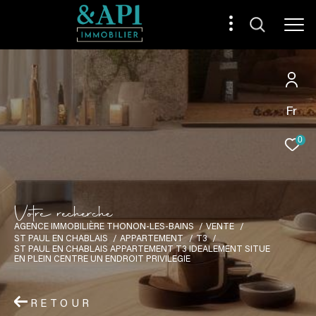
Fr
0
V
o
t
r
e
r
e
c
h
e
r
c
h
e
AGENCE IMMOBILIÈRE THONON-LES-BAINS
VENTE
ST PAUL EN CHABLAIS
APPARTEMENT
T3
ST PAUL EN CHABLAIS APPARTEMENT T3 IDEALEMENT SITUE
EN PLEIN CENTRE UN ENDROIT PRIVILEGIE
RETOUR