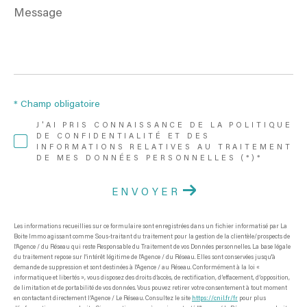
Message
*
* Champ obligatoire
J'AI PRIS CONNAISSANCE DE LA POLITIQUE
DE CONFIDENTIALITÉ ET DES
INFORMATIONS RELATIVES AU TRAITEMENT
DE MES DONNÉES PERSONNELLES (*)*
ENVOYER
Les informations recueillies sur ce formulaire sont enregistrées dans un fichier informatisé par La
Boite Immo agissant comme Sous-traitant du traitement pour la gestion de la clientèle/prospects de
l'Agence / du Réseau qui reste Responsable du Traitement de vos Données personnelles. La base légale
du traitement repose sur l'intérêt légitime de l'Agence / du Réseau. Elles sont conservées jusqu'à
demande de suppression et sont destinées à l'Agence / au Réseau. Conformément à la loi «
informatique et libertés », vous disposez des droits d’accès, de rectification, d’effacement, d’opposition,
de limitation et de portabilité de vos données. Vous pouvez retirer votre consentement à tout moment
en contactant directement l’Agence / Le Réseau. Consultez le site
https://cnil.fr/fr
pour plus