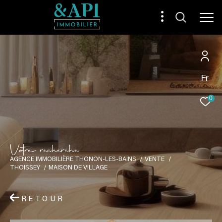
Fr
0
V
o
t
r
e
r
e
c
h
e
r
c
h
e
AGENCE IMMOBILIÈRE THONON-LES-BAINS
VENTE
THOISSEY
MAISON DE VILLAGE
RETOUR