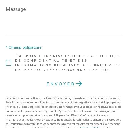
Message
*
* Champ obligatoire
J'AI PRIS CONNAISSANCE DE LA POLITIQUE
DE CONFIDENTIALITÉ ET DES
INFORMATIONS RELATIVES AU TRAITEMENT
DE MES DONNÉES PERSONNELLES (*)*
ENVOYER
Les informations recueillies sur ce formulaire sont enregistrées dans un fichier informatisé par La
Boite Immo agissant comme Sous-traitant du traitement pour la gestion de la clientèle/prospects de
l'Agence / du Réseau qui reste Responsable du Traitement de vos Données personnelles. La base légale
du traitement repose sur l'intérêt légitime de l'Agence / du Réseau. Elles sont conservées jusqu'à
demande de suppression et sont destinées à l'Agence / au Réseau. Conformément à la loi «
informatique et libertés », vous disposez des droits d’accès, de rectification, d’effacement, d’opposition,
de limitation et de portabilité de vos données. Vous pouvez retirer votre consentement à tout moment