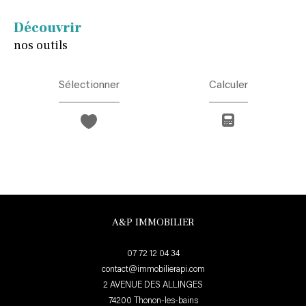
découvrir
nos outils
Sélectionner
Calculer
A&P IMMOBILIER
07 72 12 04 34
contact@immobilierapi.com
2 AVENUE DES ALLINGES
74200
thonon-les-bains