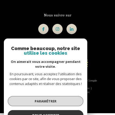
Nous suivre sur
Comme beaucoup, notre site
Adhérents
utilise les cookies
On aimerait vous accompagner pendant
votre visite.
En poursuivant, vous acceptez l'utilisation des
cookies par ce site, afin de vous proposer des
© 2026 | Tous droits réservés | Traduction powered by Google
contenus adaptés et réaliser des statistiques !
|
Nos honoraires
Plan du site
Mentions légales
Admin
Nos liens
Politique RGPD
Cookies
PARAMÉTRER