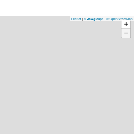
Leaflet
|
©
Maps
|
© OpenStreetMap
Jawg
+
−