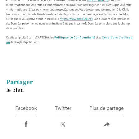
en contactant directement l’Agence / Le Réseau. Consultez le site
https://cnil.fr/fr
pour plus
d’informations sur vos droits. Si vous estimez, après avoir contacté l'Agence / le Réseau, que vos droits
« Informatique et Libertés » ne sont pas respectés, vous pouvez adresser une réclamation à la CNIL.
Nous vous informons de l’existence de la liste d'opposition au démarchage téléphonique « Bloctel »,
sur laquelle vous pouvez vous inscrire ici :
https://www.bloctel.gouv.fr
. Dans le cadre de la protection
des Données personnelles, nous vous invitons à ne pas inscrire de Données sensibles dans le champ
de saisie libre.
Ce site est protégé par reCAPTCHA, les
Politiques de Confidentialité
et es
Conditions d'utilisati
on
de Google s'appliquent.
partager
le bien
Facebook
Twitter
Plus de partage