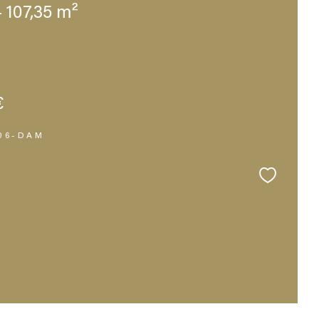
- 107,35 m²
€
A06-DAM