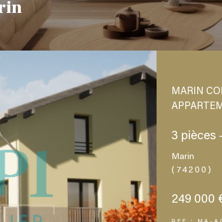
rin
MARIN CO
APPARTE
3 pièces 
Marin
(74200)
249 000 
REF : MA-