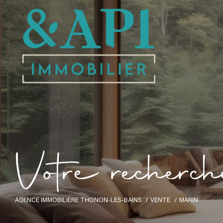
V
o
t
r
e
r
e
c
h
e
r
c
h
AGENCE IMMOBILIÈRE THONON-LES-BAINS
VENTE
MARIN