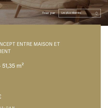
Trier par
Les plus récentes
NCEPT ENTRE MAISON ET
MENT
- 51,35 m²
€
A05-DAM