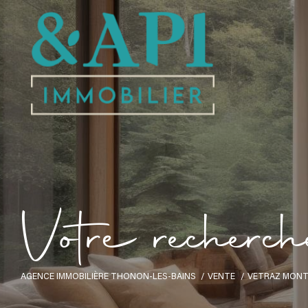
V
o
t
r
e
r
e
c
h
e
r
c
h
AGENCE IMMOBILIÈRE THONON-LES-BAINS
VENTE
VETRAZ MON