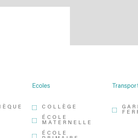
Ecoles
Transpor
HÈQUE
COLLÈGE
GAR
FER
ÉCOLE
MATERNELLE
ÉCOLE