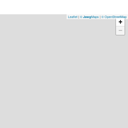
Leaflet
|
©
Maps
|
© OpenStreetMap
Jawg
+
−