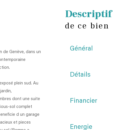
descriptif
de ce bien
Général
min de Genève, dans un
contemporaine
tion.
Détails
 exposé plein sud. Au
jardin,
ambres dont une suite
Financier
 Sous‑sol complet
beneficie d un garage
acieux et pieces
Energie