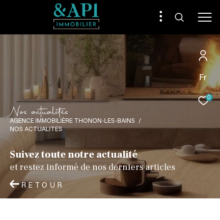
Fr
0
N
o
s
a
c
t
u
a
l
i
é
s
AGENCE IMMOBILIÈRE THONON-LES-BAINS
NOS ACTUALITES
Suivez toute notre actualité
et restez informé de nos derniers articles
RETOUR