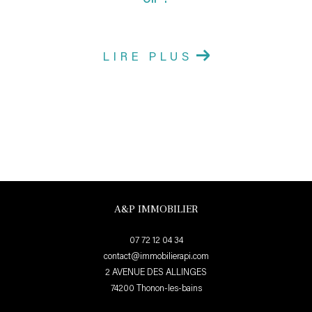
LIRE PLUS
A&P IMMOBILIER
07 72 12 04 34
contact@immobilierapi.com
2 AVENUE DES ALLINGES
74200
thonon-les-bains