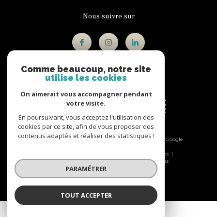
Nous suivre sur
Comme beaucoup, notre site
utilise les cookies
Adhérents
On aimerait vous accompagner pendant
votre visite.
En poursuivant, vous acceptez l'utilisation des
cookies par ce site, afin de vous proposer des
contenus adaptés et réaliser des statistiques !
© 2026 | Tous droits réservés | Traduction powered by Google
|
Nos honoraires
Plan du site
Mentions légales
Admin
Nos liens
Politique RGPD
Cookies
PARAMÉTRER
TOUT ACCEPTER