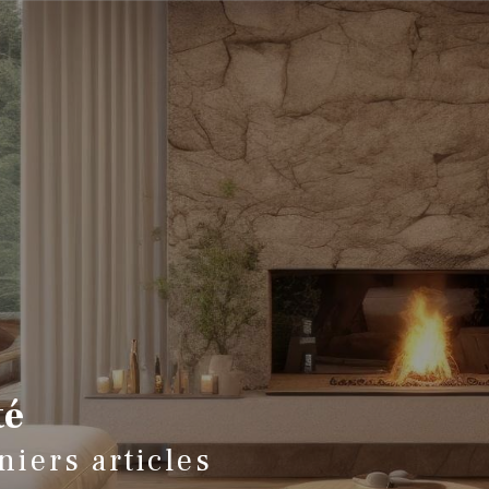
té
niers articles