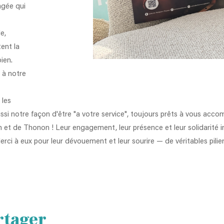
agée qui
e,
tent la
ien.
 à notre
t
 les
si notre façon d'être "a votre service", toujours prêts à vous acco
et de Thonon ! Leur engagement, leur présence et leur solidarité i
ci à eux pour leur dévouement et leur sourire — de véritables pilier
rtager