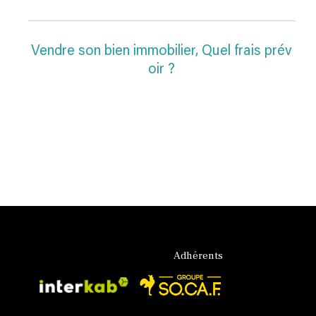
Vendre son bien immobilier, Quel frais prév
oir ?
Adhérents