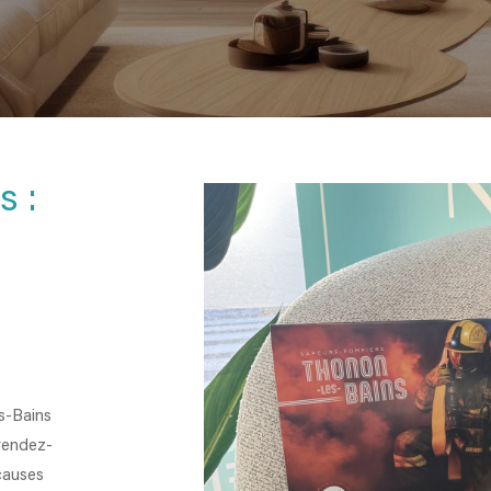
s :
s-Bains
rendez-
 causes