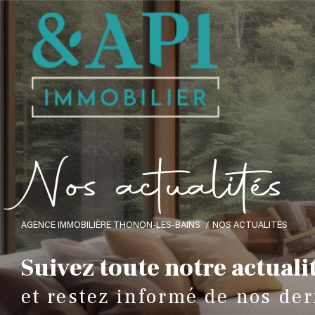
N
o
s
a
c
t
u
a
l
i
é
s
AGENCE IMMOBILIÈRE THONON-LES-BAINS
NOS ACTUALITES
Suivez toute notre actuali
et restez informé de nos der