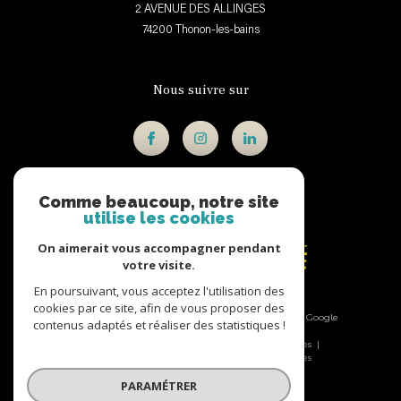
2 AVENUE DES ALLINGES
74200
thonon-les-bains
Nous suivre sur
Comme beaucoup, notre site
utilise les cookies
Adhérents
On aimerait vous accompagner pendant
votre visite.
En poursuivant, vous acceptez l'utilisation des
cookies par ce site, afin de vous proposer des
© 2026 | Tous droits réservés | Traduction powered by Google
contenus adaptés et réaliser des statistiques !
|
Nos honoraires
Plan du site
Mentions légales
Admin
Nos liens
Politique RGPD
Cookies
PARAMÉTRER