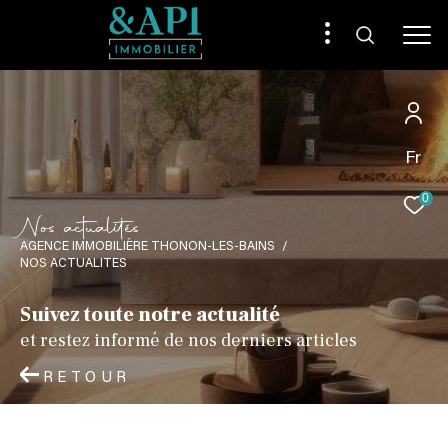
Fr
0
N
o
s
a
c
t
u
a
l
i
é
s
AGENCE IMMOBILIÈRE THONON-LES-BAINS
NOS ACTUALITES
Suivez toute notre actualité
et restez informé de nos derniers articles
RETOUR