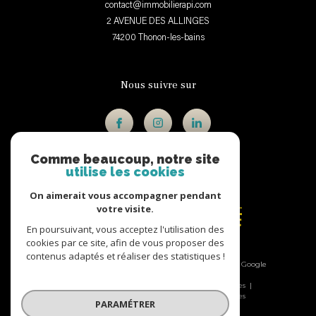
contact@immobilierapi.com
2 AVENUE DES ALLINGES
74200
thonon-les-bains
Nous suivre sur
Comme beaucoup, notre site
utilise les cookies
Adhérents
On aimerait vous accompagner pendant
votre visite.
En poursuivant, vous acceptez l'utilisation des
cookies par ce site, afin de vous proposer des
contenus adaptés et réaliser des statistiques !
© 2026 | Tous droits réservés | Traduction powered by Google
|
Nos honoraires
Plan du site
Mentions légales
Admin
Nos liens
Politique RGPD
Cookies
PARAMÉTRER