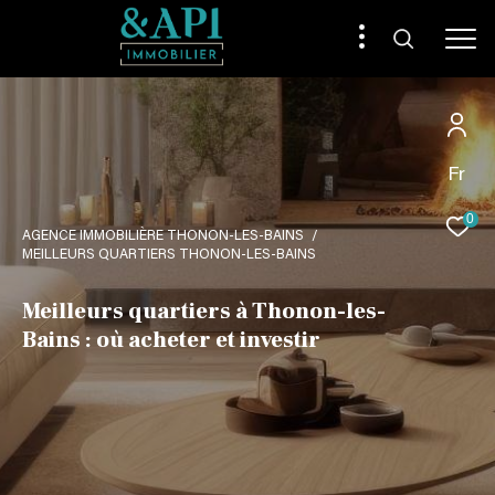
Fr
0
AGENCE IMMOBILIÈRE THONON-LES-BAINS
MEILLEURS QUARTIERS THONON-LES-BAINS
Meilleurs quartiers à Thonon-les-
Bains : où acheter et investir